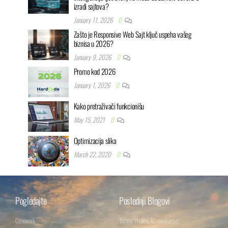
izradi sajtova?
January 11, 2026
0
Zašto je Responsive Web Sajt ključ uspeha vašeg
biznisa u 2026?
January 9, 2026
0
Promo kod 2026
January 1, 2026
0
Kako pretraživači funkcionišu
May 15, 2021
0
Optimizacija slika
March 22, 2020
0
Pogledajte
Poslednji Blogovi
Cenovnik
Tamna strana AI revolucije!