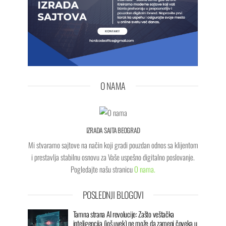
O NAMA
IZRADA SAJTA BEOGRAD
Mi stvaramo sajtove na način koji gradi pouzdan odnos sa klijentom
i prestavlja stabilnu osnovu za Vaše uspešno digitalno poslovanje.
Pogledajte našu stranicu
O nama.
POSLEDNJI BLOGOVI
Tamna strana AI revolucije: Zašto veštačka
inteligencija (još uvek) ne može da zameni čoveka u