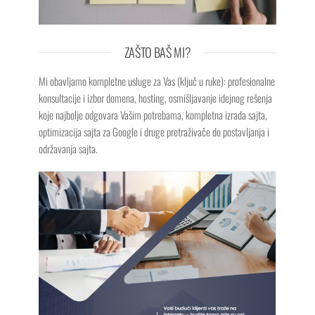
ZAŠTO BAŠ MI?
Mi obavljamo kompletne usluge za Vas (ključ u ruke): profesionalne
konsultacije i izbor domena, hosting, osmišljavanje idejnog rešenja
koje najbolje odgovara Vašim potrebama, kompletna izrada sajta,
optimizacija sajta za Google i druge pretraživače do postavljanja i
održavanja sajta.